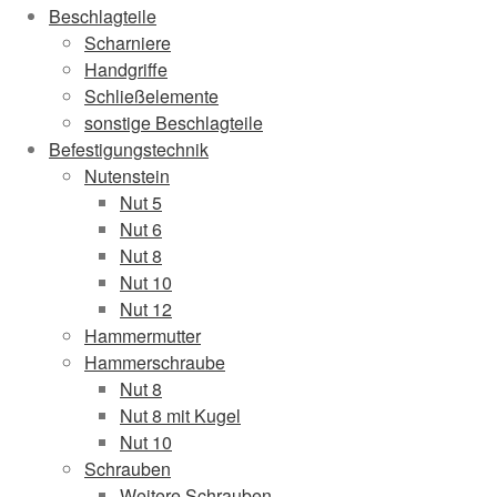
Beschlagteile
Scharniere
Handgriffe
Schließelemente
sonstige Beschlagteile
Befestigungstechnik
Nutenstein
Nut 5
Nut 6
Nut 8
Nut 10
Nut 12
Hammermutter
Hammerschraube
Nut 8
Nut 8 mit Kugel
Nut 10
Schrauben
Weitere Schrauben