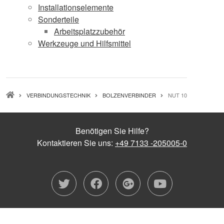
Installationselemente
Sonderteile
Arbeitsplatzzubehör
Werkzeuge und Hilfsmittel
PFADNAVIGATION
VERBINDUNGSTECHNIK
BOLZENVERBINDER
NUT 10
Benötigen Sie Hilfe?
Kontaktieren Sie uns:
+49 7133 -205005-0
twitter
facebook
google-plu
youtub