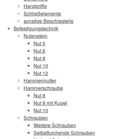
Handgriffe
Schließelemente
sonstige Beschlagteile
Befestigungstechnik
Nutenstein
Nut 5
Nut 6
Nut 8
Nut 10
Nut 12
Hammermutter
Hammerschraube
Nut 8
Nut 8 mit Kugel
Nut 10
Schrauben
Weitere Schrauben
Selbstfurchende Schrauben