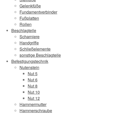
Gelenkfüße
Fundamentverbinder
Fußplatten
Rollen
Beschlagteile
Scharniere
Handgriffe
Schließelemente
sonstige Beschlagteile
Befestigungstechnik
Nutenstein
Nut 5
Nut 6
Nut 8
Nut 10
Nut 12
Hammermutter
Hammerschraube