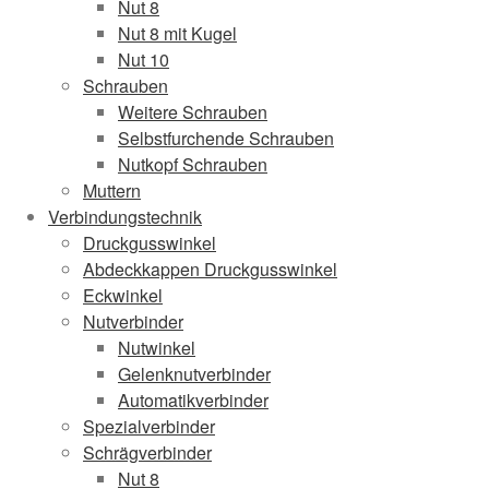
Nut 8
Nut 8 mit Kugel
Nut 10
Schrauben
Weitere Schrauben
Selbstfurchende Schrauben
Nutkopf Schrauben
Muttern
Verbindungstechnik
Druckgusswinkel
Abdeckkappen Druckgusswinkel
Eckwinkel
Nutverbinder
Nutwinkel
Gelenknutverbinder
Automatikverbinder
Spezialverbinder
Schrägverbinder
Nut 8