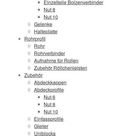
Einzelteile Bolzenverbinder
Nut 8
Nut 10
Gelenke
Halteplatte
Rohrprofil
Rohr
Rohrverbinder
Aufnahme für Rollen
Zubehör Röllchenleisten
Zubehör
Abdeckkappen
Abdeckprofile
Nut 6
Nut 8
Nut 10
Einfassprofile
Gleiter
Uniblocks