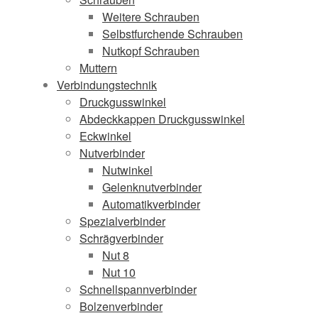
Weitere Schrauben
Selbstfurchende Schrauben
Nutkopf Schrauben
Muttern
Verbindungstechnik
Druckgusswinkel
Abdeckkappen Druckgusswinkel
Eckwinkel
Nutverbinder
Nutwinkel
Gelenknutverbinder
Automatikverbinder
Spezialverbinder
Schrägverbinder
Nut 8
Nut 10
Schnellspannverbinder
Bolzenverbinder