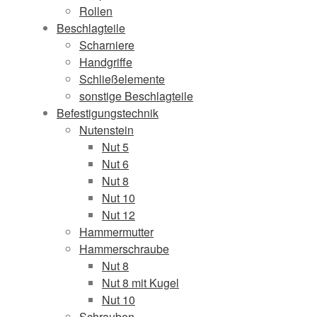
Rollen
Beschlagteile
Scharniere
Handgriffe
Schließelemente
sonstige Beschlagteile
Befestigungstechnik
Nutenstein
Nut 5
Nut 6
Nut 8
Nut 10
Nut 12
Hammermutter
Hammerschraube
Nut 8
Nut 8 mit Kugel
Nut 10
Schrauben