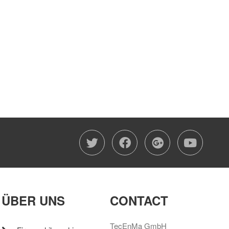
twitter
facebook
google-
you
ÜBER UNS
CONTACT
TecEnMa GmbH