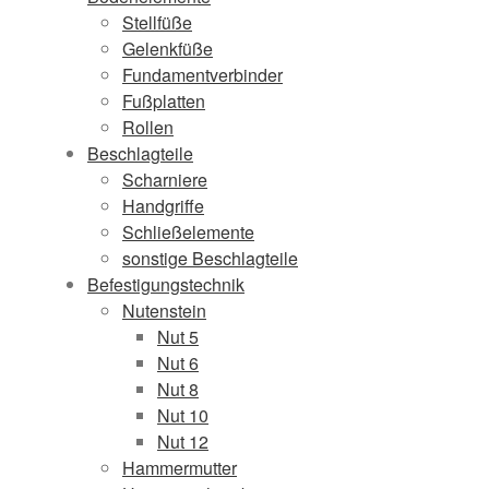
Stellfüße
Gelenkfüße
Fundamentverbinder
Fußplatten
Rollen
Beschlagteile
Scharniere
Handgriffe
Schließelemente
sonstige Beschlagteile
Befestigungstechnik
Nutenstein
Nut 5
Nut 6
Nut 8
Nut 10
Nut 12
Hammermutter