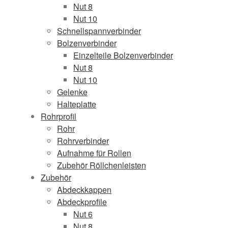
Nut 8
Nut 10
Schnellspannverbinder
Bolzenverbinder
Einzelteile Bolzenverbinder
Nut 8
Nut 10
Gelenke
Halteplatte
Rohrprofil
Rohr
Rohrverbinder
Aufnahme für Rollen
Zubehör Röllchenleisten
Zubehör
Abdeckkappen
Abdeckprofile
Nut 6
Nut 8