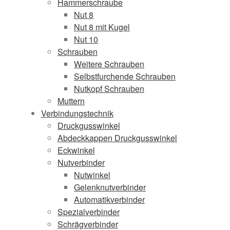
Hammerschraube
Nut 8
Nut 8 mit Kugel
Nut 10
Schrauben
Weitere Schrauben
Selbstfurchende Schrauben
Nutkopf Schrauben
Muttern
Verbindungstechnik
Druckgusswinkel
Abdeckkappen Druckgusswinkel
Eckwinkel
Nutverbinder
Nutwinkel
Gelenknutverbinder
Automatikverbinder
Spezialverbinder
Schrägverbinder