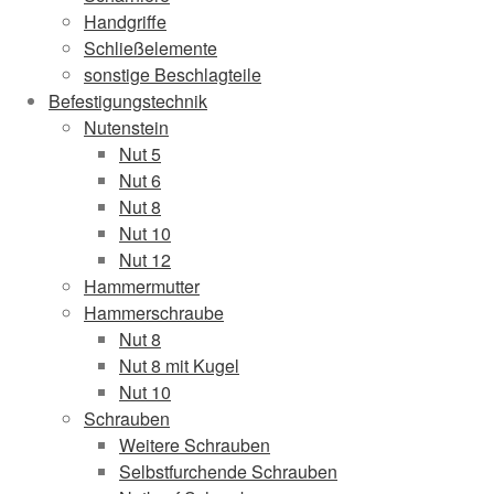
Handgriffe
Schließelemente
sonstige Beschlagteile
Befestigungstechnik
Nutenstein
Nut 5
Nut 6
Nut 8
Nut 10
Nut 12
Hammermutter
Hammerschraube
Nut 8
Nut 8 mit Kugel
Nut 10
Schrauben
Weitere Schrauben
Selbstfurchende Schrauben