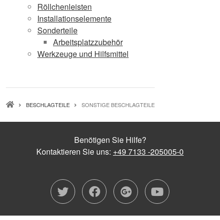
Röllchenleisten
Installationselemente
Sonderteile
Arbeitsplatzzubehör
Werkzeuge und Hilfsmittel
PFADNAVIGATION
BESCHLAGTEILE
SONSTIGE BESCHLAGTEILE
Benötigen Sie Hilfe?
Kontaktieren Sie uns:
+49 7133 -205005-0
twitter
facebook
google-plu
youtub