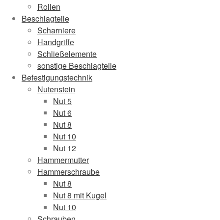
Rollen
Beschlagteile
Scharniere
Handgriffe
Schließelemente
sonstige Beschlagteile
Befestigungstechnik
Nutenstein
Nut 5
Nut 6
Nut 8
Nut 10
Nut 12
Hammermutter
Hammerschraube
Nut 8
Nut 8 mit Kugel
Nut 10
Schrauben