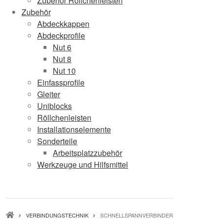
Zubehör Röllchenleisten
Zubehör
Abdeckkappen
Abdeckprofile
Nut 6
Nut 8
Nut 10
Einfassprofile
Gleiter
Uniblocks
Röllchenleisten
Installationselemente
Sonderteile
Arbeitsplatzzubehör
Werkzeuge und Hilfsmittel
PFADNAVIGATION
VERBINDUNGSTECHNIK
SCHNELLSPANNVERBINDER